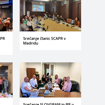
APR
Srečanje članic SCAPR v
Madridu
Srečanje SLOVGRAM in IPF v