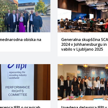
mednarodna obiska na
Generalna skupščina SC
2024 v Johhanesburgu in
vabilo v Ljubljano 2025
erenca IFPI o pravicah
Izvedena delavnica IFPI v