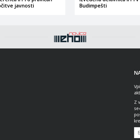
bčitve javnosti
Budimpešti
NA
Vpi
ak
Z 
se
po
kre