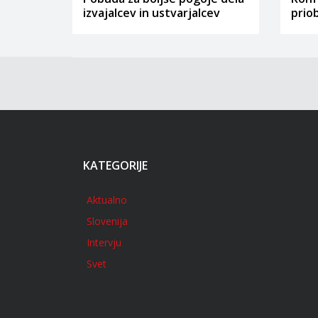
izvajalcev in ustvarjalcev
prio
KATEGORIJE
Aktualno
Slovenija
Intervju
Svet