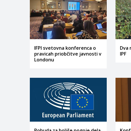
IFPI svetovna konferenca o
Dva 
pravicah priobčitve javnosti v
IPF
Londonu
Pobuda za boljše pogoje dela
Konf