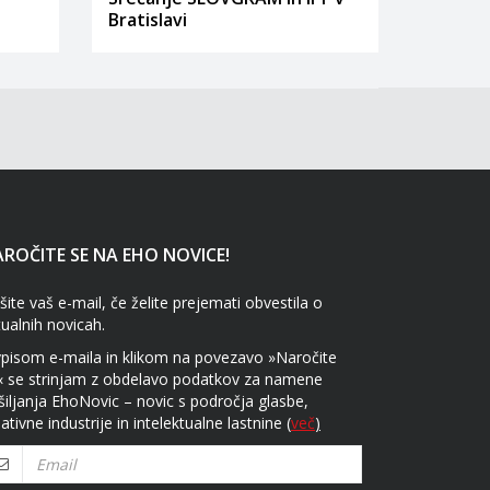
Bratislavi
ROČITE SE NA EHO NOVICE!
šite vaš e-mail, če želite prejemati obvestila o
tualnih novicah.
vpisom e-maila in klikom na povezavo »Naročite
« se strinjam z obdelavo podatkov za namene
šiljanja EhoNovic – novic s področja glasbe,
ativne industrije in intelektualne lastnine
(
več
)