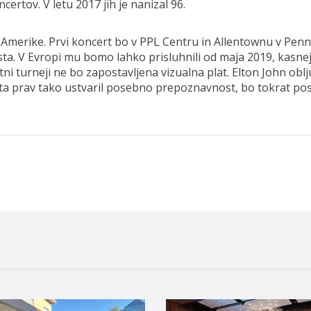
ertov. V letu 2017 jih je nanizal 96.
Amerike. Prvi koncert bo v PPL Centru in Allentownu v Penns
a. V Evropi mu bomo lahko prisluhnili od maja 2019, kasneje
tni turneji ne bo zapostavljena vizualna plat. Elton John oblj
leta prav tako ustvaril posebno prepoznavnost, bo tokrat pos