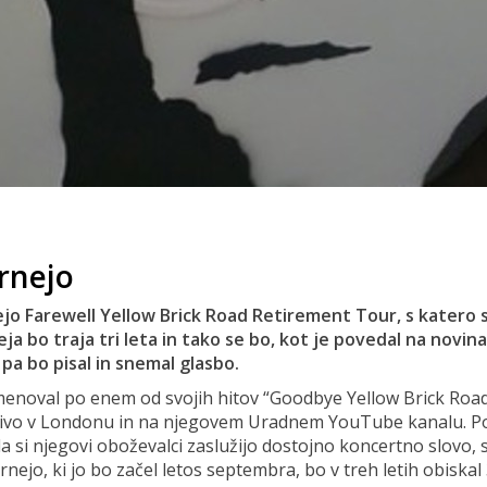
rnejo
jo Farewell Yellow Brick Road Retirement Tour, s katero 
ja bo traja tri leta in tako se bo, kot je povedal na novi
pa bo pisal in snemal glasbo.
menoval po enem od svojih hitov “Goodbye Yellow Brick Road
 živo v Londonu in na njegovem Uradnem YouTube kanalu. Pove
a si njegovi oboževalci zaslužijo dostojno koncertno slovo, s
ejo, ki jo bo začel letos septembra, bo v treh letih obiskal 