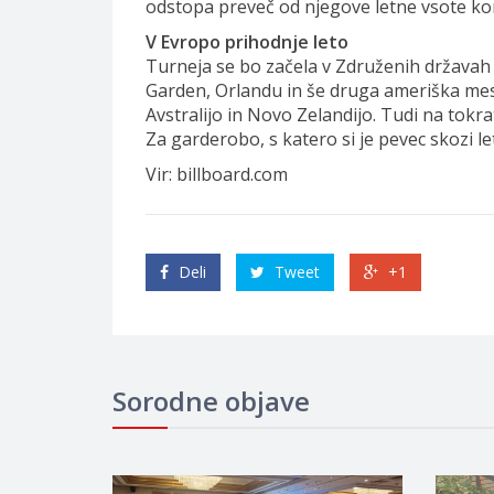
odstopa preveč od njegove letne vsote konc
V Evropo prihodnje leto
Turneja se bo začela v Združenih državah 
Garden, Orlandu in še druga ameriška mest
Avstralijo in Novo Zelandijo. Tudi na tokra
Za garderobo, s katero si je pevec skozi 
Vir: billboard.com
Deli
Tweet
+1
Sorodne objave