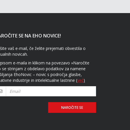
ROČITE SE NA EHO NOVICE!
šite vaš e-mail, če želite prejemati obvestila o
tualnih novicah.
vpisom e-maila in klikom na povezavo »Naročite
« se strinjam z obdelavo podatkov za namene
šiljanja EhoNovic – novic s področja glasbe,
ativne industrije in intelektualne lastnine
(
več
)
NAROČITE SE