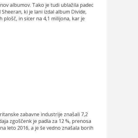
jonov albumov. Tako je tudi ublažila padec
heeran, ki je lani izdal album Divide,
lošč, in sicer na 4,1 milijona, kar je
ritanske zabavne industrije znašali 7,2
rodaja zgoščenk je padla za 12 %, prenosa
 na leto 2016, a je še vedno znašala borih