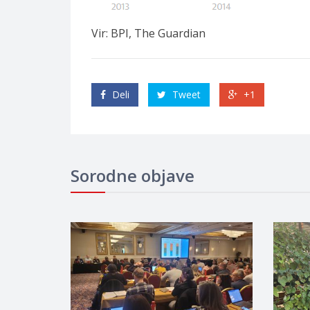
Vir: BPI, The Guardian
Deli
Tweet
+1
Sorodne objave