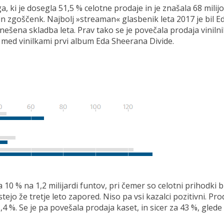
ga, ki je dosegla 51,5 % celotne prodaje in je znašala 68 mili
 zgoščenk. Najbolj »streaman« glasbenik leta 2017 je bil Ed S
šena skladba leta. Prav tako se je povečala prodaja vinilnih p
di med vinilkami prvi album Eda Sheerana Divide.
10 % na 1,2 milijardi funtov, pri čemer so celotni prihodki b
stejo že tretje leto zapored. Niso pa vsi kazalci pozitivni. P
4 %. Se je pa povešala prodaja kaset, in sicer za 43 %, glede