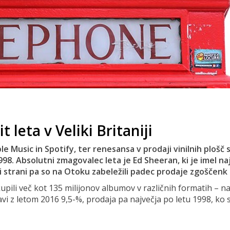
t leta v Veliki Britaniji
e Music in Spotify, ter renesansa v prodaji vinilnih plošč 
 1998. Absolutni zmagovalec leta je Ed Sheeran, ki je imel 
gi strani pa so na Otoku zabeležili padec prodaje zgoščenk
7 kupili več kot 135 milijonov albumov v različnih formatih – 
avi z letom 2016 9,5-%, prodaja pa največja po letu 1998, ko so