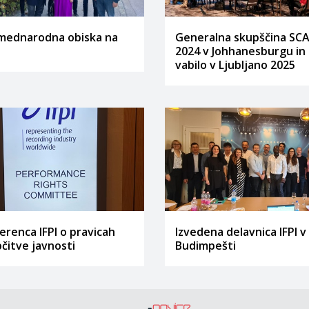
mednarodna obiska na
Generalna skupščina SC
2024 v Johhanesburgu in
vabilo v Ljubljano 2025
erenca IFPI o pravicah
Izvedena delavnica IFPI v
bčitve javnosti
Budimpešti