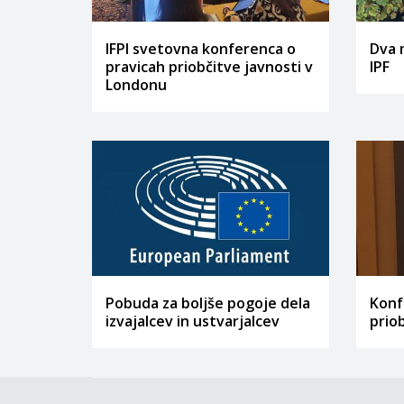
IFPI svetovna konferenca o
Dva 
pravicah priobčitve javnosti v
IPF
Londonu
Pobuda za boljše pogoje dela
Konf
izvajalcev in ustvarjalcev
prio