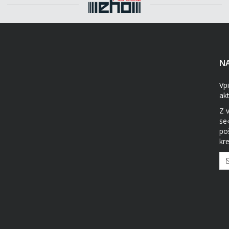
NA
Vpi
ak
Z 
se
po
kre