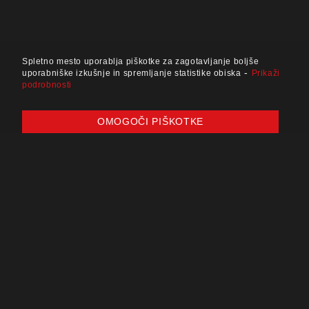
Spletno mesto uporablja piškotke za zagotavljanje boljše
-
uporabniške izkušnje in spremljanje statistike obiska
Prikaži
podrobnosti
OMOGOČI PIŠKOTKE