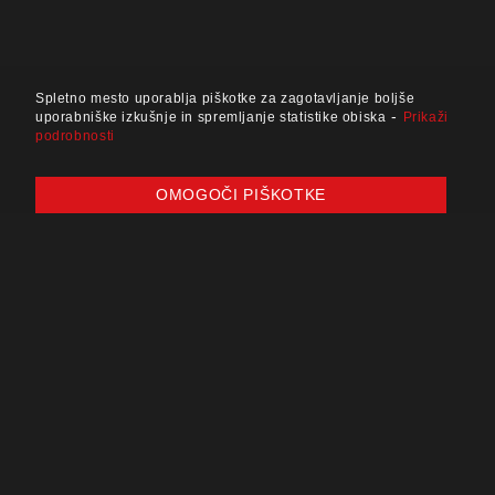
Spletno mesto uporablja piškotke za zagotavljanje boljše
-
uporabniške izkušnje in spremljanje statistike obiska
Prikaži
podrobnosti
OMOGOČI PIŠKOTKE