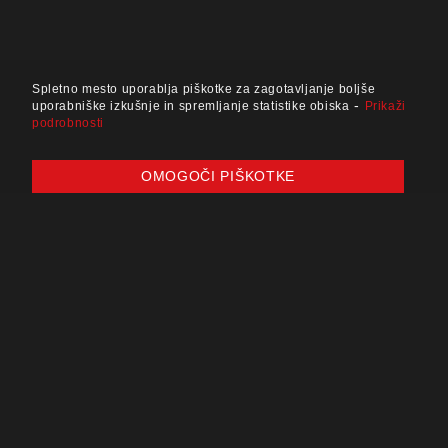
Spletno mesto uporablja piškotke za zagotavljanje boljše
-
uporabniške izkušnje in spremljanje statistike obiska
Prikaži
podrobnosti
OMOGOČI PIŠKOTKE