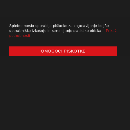
Spletno mesto uporablja piškotke za zagotavljanje boljše
-
uporabniške izkušnje in spremljanje statistike obiska
Prikaži
podrobnosti
OMOGOČI PIŠKOTKE