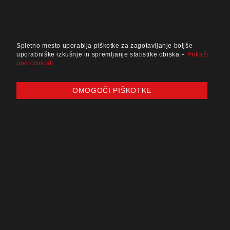
Spletno mesto uporablja piškotke za zagotavljanje boljše
-
uporabniške izkušnje in spremljanje statistike obiska
Prikaži
podrobnosti
OMOGOČI PIŠKOTKE