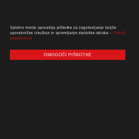
Spletno mesto uporablja piškotke za zagotavljanje boljše
-
uporabniške izkušnje in spremljanje statistike obiska
Prikaži
podrobnosti
OMOGOČI PIŠKOTKE