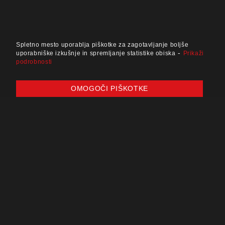
Spletno mesto uporablja piškotke za zagotavljanje boljše
-
uporabniške izkušnje in spremljanje statistike obiska
Prikaži
podrobnosti
OMOGOČI PIŠKOTKE